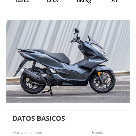
125 cc
12 CV
130 kg
A1
DATOS BASICOS
Marca de la moto
Honda