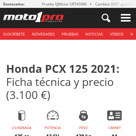
Destacados:
Prueba QJMotor SRT450RX
Cambios DGT: ¡guantes
SUSCRÍBETE
NOVEDADES
PRUEBAS
NOTICIAS
VÍDEOS
M
Honda PCX 125 2021:
Ficha técnica y precio
(3.100 €)
CILINDRADA
POTENCIA
PESO
CARNET