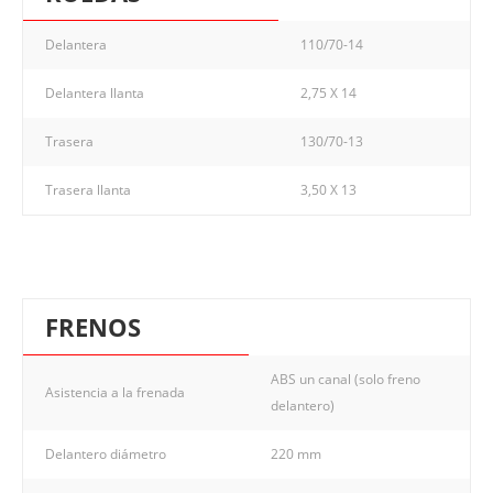
Delantera
110/70-14
Delantera llanta
2,75 X 14
Trasera
130/70-13
Trasera llanta
3,50 X 13
FRENOS
ABS un canal (solo freno
Asistencia a la frenada
delantero)
Delantero diámetro
220 mm