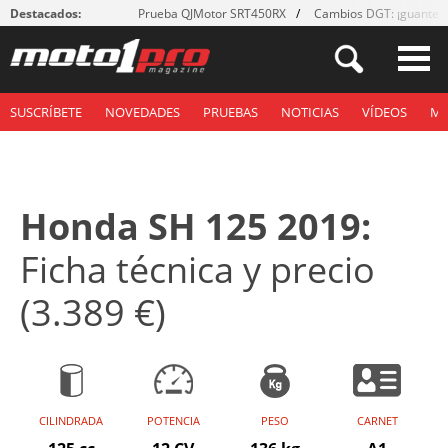
Destacados:
Prueba QJMotor SRT450RX
Cambios DGT: ¡guantes
SUSCRÍBETE
NOVEDADES
PRUEBAS
NOTICIAS
VÍDEOS
M
Honda SH 125 2019:
Ficha técnica y precio
(3.389 €)
CILINDRADA
POTENCIA
PESO
CARNET