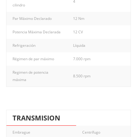
4
cilindro
Par Máximo Declarado
12 Nm
Potencia Máxima Declarada
12 CV
Refrigeración
Líquida
Régimen de par máximo
7.000 rpm
Regimen de potencia
8.500 rpm
máxima
TRANSMISION
Embrague
Centrífugo