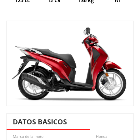
125 cc
12 CV
136 kg
A1
DATOS BASICOS
Marca de la moto
Honda