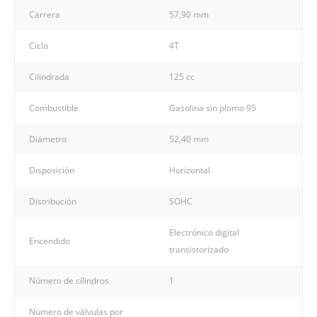
Carrera
57,90 mm
Ciclo
4T
Cilindrada
125 cc
Combustible
Gasolina sin plomo 95
Diámetro
52,40 mm
Disposición
Horizontal
Distribución
SOHC
Electrónico digital
Encendido
transistorizado
Número de cilindros
1
Número de válvulas por