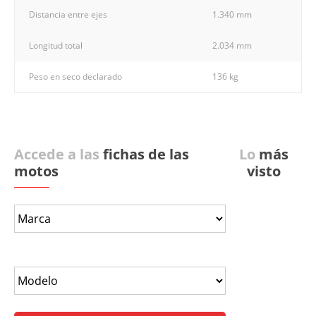
Distancia entre ejes
1.340 mm
Longitud total
2.034 mm
Peso en seco declarado
136 kg
Accede a las
fichas de las
Lo
más
motos
visto