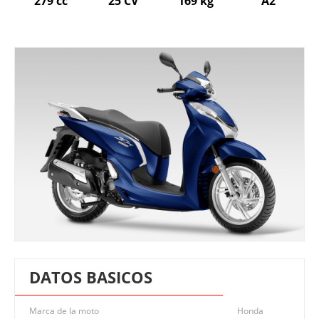
279 cc
25 CV
169 kg
A2
DATOS BASICOS
Marca de la moto
Honda