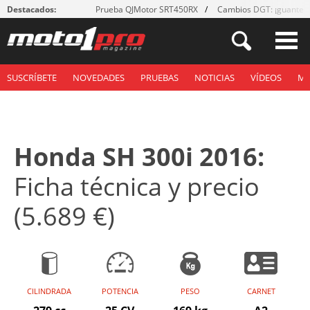
Destacados:
Prueba QJMotor SRT450RX
Cambios DGT: ¡guantes
SUSCRÍBETE
NOVEDADES
PRUEBAS
NOTICIAS
VÍDEOS
M
Honda SH 300i 2016:
Ficha técnica y precio
(5.689 €)
CILINDRADA
POTENCIA
PESO
CARNET