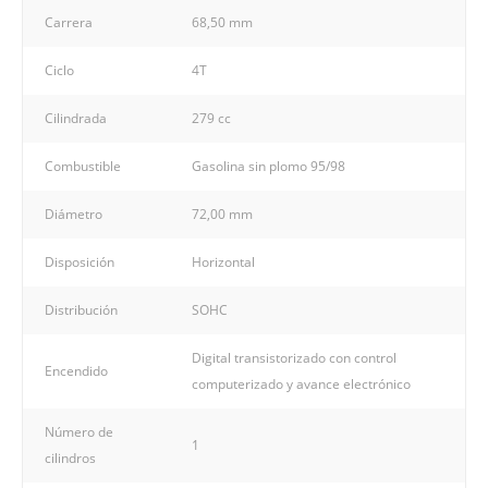
Carrera
68,50 mm
Ciclo
4T
Cilindrada
279 cc
Combustible
Gasolina sin plomo 95/98
Diámetro
72,00 mm
Disposición
Horizontal
Distribución
SOHC
Digital transistorizado con control
Encendido
computerizado y avance electrónico
Número de
1
cilindros