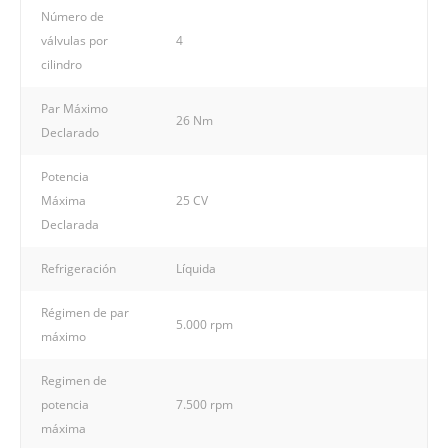
Número de
válvulas por
4
cilindro
Par Máximo
26 Nm
Declarado
Potencia
Máxima
25 CV
Declarada
Refrigeración
Líquida
Régimen de par
5.000 rpm
máximo
Regimen de
potencia
7.500 rpm
máxima