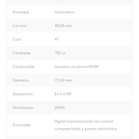
Arranque
Automático
Carrera
48,00 mm
Ciclo
4T
Cilindrada
782 cc
Combustible
Gasolina sin plomo 95/98
Diámetro
72,00 mm
Disposición
En V a 90º
Distribución
DOHC
Digital transistorizado con control
Encendido
computerizado y avance electrónico