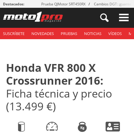
Destacados:
Prueba QJMotor SRT450RX
Cambios DGT: ¡guantes
SUSCRÍBETE
NOVEDADES
PRUEBAS
NOTICIAS
VÍDEOS
M
Honda VFR 800 X
Crossrunner 2016:
Ficha técnica y precio
(13.499 €)