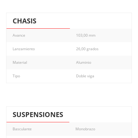
CHASIS
Avance
103,00 mm
Lanzamiento
26,00 grados
Material
Aluminio
Tipo
Doble viga
SUSPENSIONES
Basculante
Monobrazo