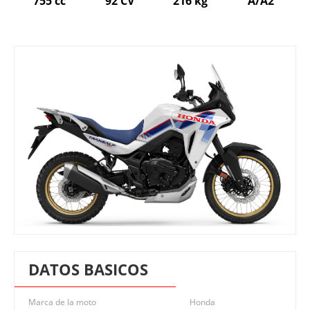
755 cc
92 CV
216 kg
A/A2
DATOS BASICOS
Marca de la moto
Honda