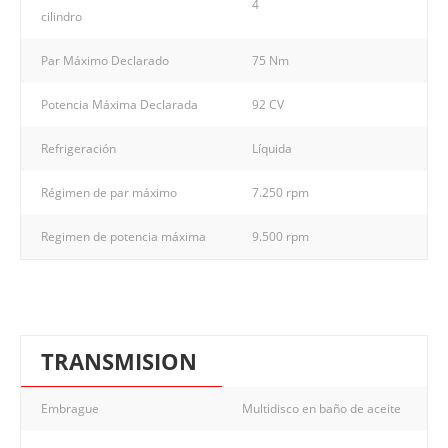
4
cilindro
Par Máximo Declarado
75 Nm
Potencia Máxima Declarada
92 CV
Refrigeración
Líquida
Régimen de par máximo
7.250 rpm
Regimen de potencia máxima
9.500 rpm
TRANSMISION
Embrague
Multidisco en baño de aceite