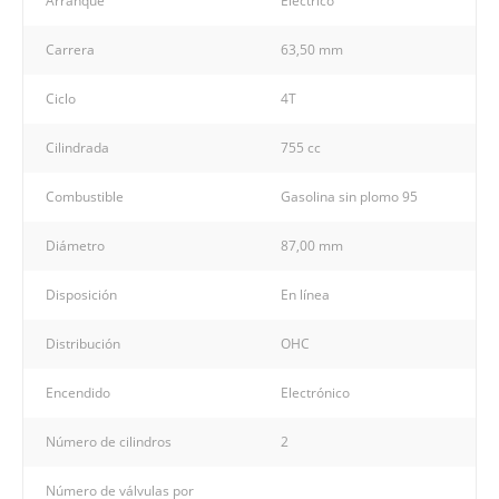
Arranque
Eléctrico
Carrera
63,50 mm
Ciclo
4T
Cilindrada
755 cc
Combustible
Gasolina sin plomo 95
Diámetro
87,00 mm
Disposición
En línea
Distribución
OHC
Encendido
Electrónico
Número de cilindros
2
Número de válvulas por