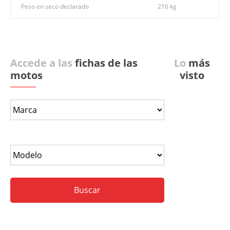
Peso en seco declarado
216 kg
Accede a las
fichas de las
Lo
más
motos
visto