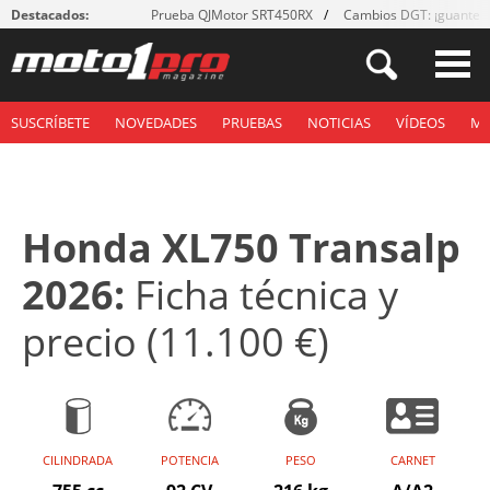
Destacados:
Prueba QJMotor SRT450RX
Cambios DGT: ¡guantes
SUSCRÍBETE
NOVEDADES
PRUEBAS
NOTICIAS
VÍDEOS
M
Honda XL750 Transalp
2026:
Ficha técnica y
precio (11.100 €)
CILINDRADA
POTENCIA
PESO
CARNET