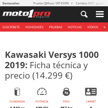
Destacados:
Prueba QJMotor SRT450RX
Cambios DGT: ¡guantes
SUSCRÍBETE
NOVEDADES
PRUEBAS
NOTICIAS
VÍDEOS
M
Kawasaki Versys 1000
2019:
Ficha técnica y
precio (14.299 €)
CILINDRADA
POTENCIA
PESO
CARNET