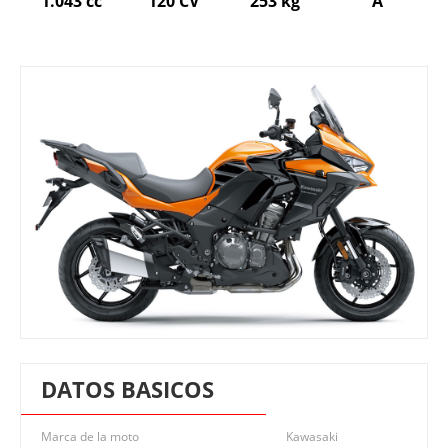
1.043 cc
120 CV
253 kg
A
DATOS BASICOS
Marca de la moto
Kawasaki