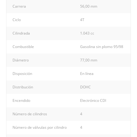
Carrera
56,00 mm
Ciclo
4T
Cilindrada
1.043 cc
Combustible
Gasolina sin plomo 95/98
Diámetro
77,00 mm
Disposición
En línea
Distribución
DOHC
Encendido
Electrónico CDI
Número de cilindros
4
Número de válvulas por cilindro
4