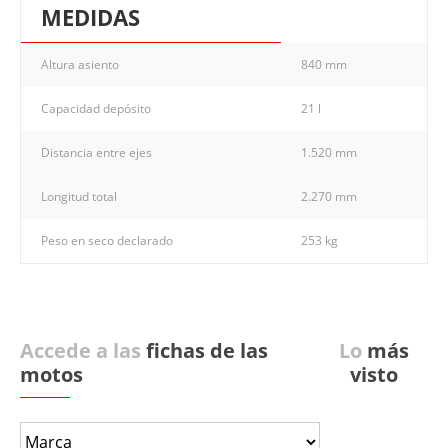
MEDIDAS
Altura asiento
840 mm
Capacidad depósito
21 l
Distancia entre ejes
1.520 mm
Longitud total
2.270 mm
Peso en seco declarado
253 kg
Accede a las
fichas de las
Lo
más
motos
visto