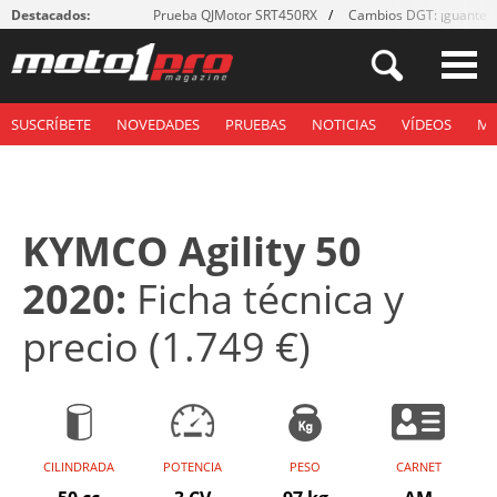
Destacados:
Prueba QJMotor SRT450RX
Cambios DGT: ¡guantes
SUSCRÍBETE
NOVEDADES
PRUEBAS
NOTICIAS
VÍDEOS
M
KYMCO Agility 50
2020:
Ficha técnica y
precio (1.749 €)
CILINDRADA
POTENCIA
PESO
CARNET