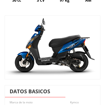
50 cc
3 CV
97 kg
AM
DATOS BASICOS
Marca de la moto
Kymco