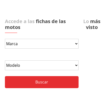
Accede a las
fichas de las
Lo
más
motos
visto