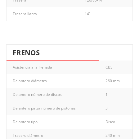
Trasera
120/80-14
Trasera llanta
14"
FRENOS
Asistencia a la frenada
CBS
Delantero diámetro
260 mm
Delantero número de discos
1
Delantero pinza número de pistones
3
Delantero tipo
Disco
Trasero diámetro
240 mm