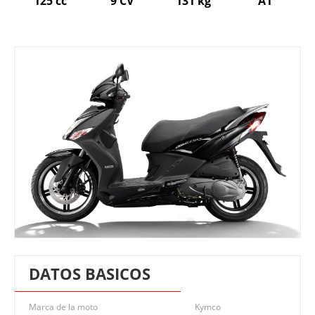
125 cc
9 CV
131 kg
A1
DATOS BASICOS
Marca de la moto
Kymco