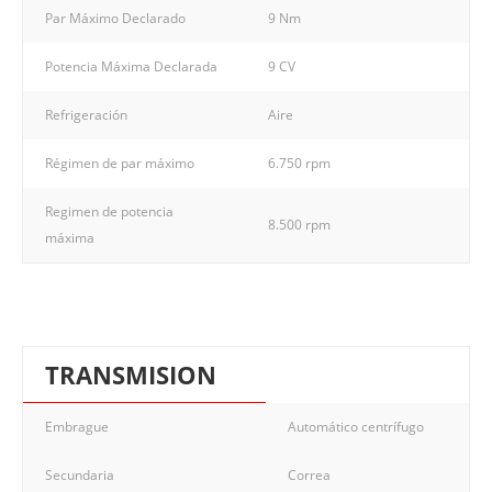
Par Máximo Declarado
9 Nm
Potencia Máxima Declarada
9 CV
Refrigeración
Aire
Régimen de par máximo
6.750 rpm
Regimen de potencia
8.500 rpm
máxima
TRANSMISION
Embrague
Automático centrífugo
Secundaria
Correa