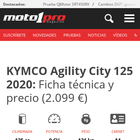
Destacados:
Prueba QJMotor SRT450RX
Cambios DGT: ¡guantes
SUSCRÍBETE
NOVEDADES
PRUEBAS
NOTICIAS
VÍDEOS
M
KYMCO Agility City 125
2020:
Ficha técnica y
precio (2.099 €)
CILINDRADA
POTENCIA
PESO
CARNET