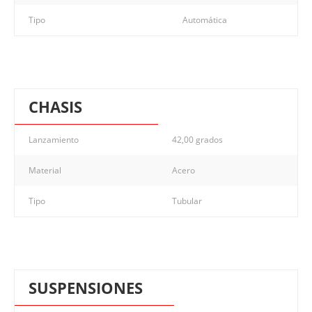
Tipo
Automática
CHASIS
Lanzamiento
42,00 grados
Material
Acero
Tipo
Tubular
SUSPENSIONES