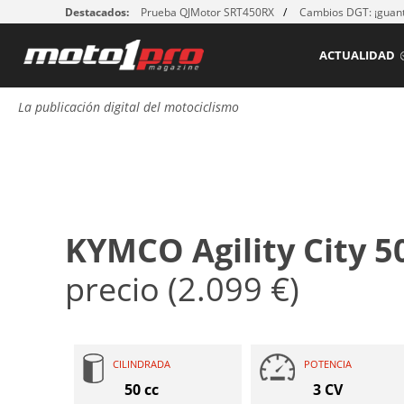
Destacados:
Prueba QJMotor SRT450RX
Cambios DGT: ¡guant
ACTUALIDAD
La publicación digital del motociclismo
KYMCO Agility City 5
precio (2.099 €)
CILINDRADA
POTENCIA
50 cc
3 CV