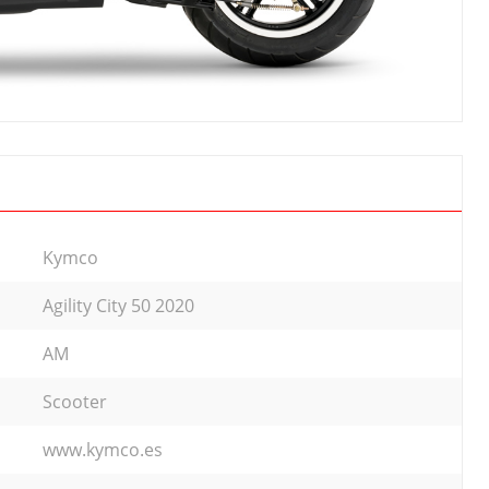
Kymco
Agility City 50 2020
AM
Scooter
www.kymco.es