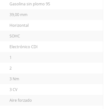
Gasolina sin plomo 95
39,00 mm
Horizontal
SOHC
Electrónico CDI
1
2
3 Nm
3 CV
Aire forzado