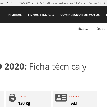
es!
Suzuki SV7 GX
KTM 1390 Super Adventure S EVO
Zontes 125 X
PRUEBAS
FICHAS TÉCNICAS
COMPARADOR DE MOTOS
Buscar
Suscr
0 2020:
Ficha técnica y
PESO
CARNET
120 kg
AM