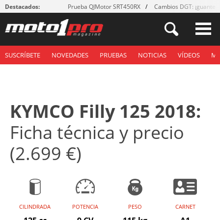
Destacados:
Prueba QJMotor SRT450RX
Cambios DGT: ¡guantes
SUSCRÍBETE
NOVEDADES
PRUEBAS
NOTICIAS
VÍDEOS
M
KYMCO Filly 125 2018:
Ficha técnica y precio
(2.699 €)
CILINDRADA
POTENCIA
PESO
CARNET