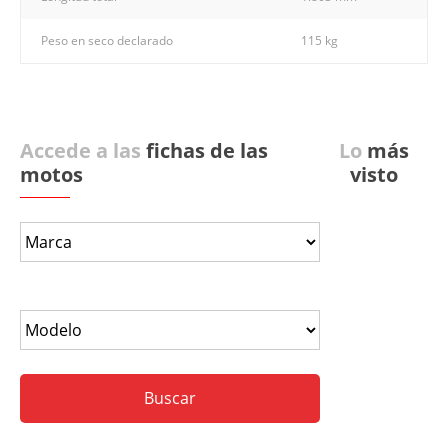
Peso en seco declarado
115 kg
Accede a las
fichas de las
Lo
más
motos
visto