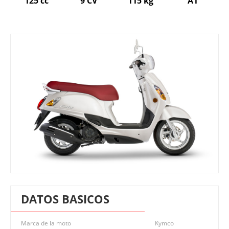
125 cc
9 CV
115 kg
A1
DATOS BASICOS
Marca de la moto
Kymco