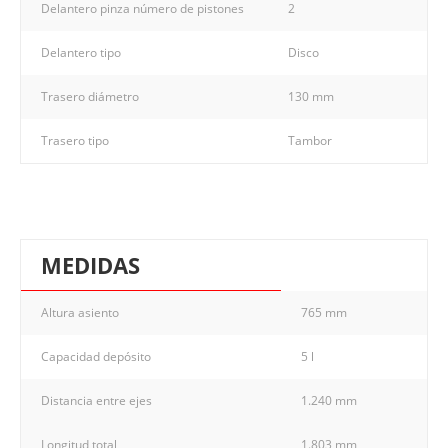
Delantero pinza número de pistones
2
Delantero tipo
Disco
Trasero diámetro
130 mm
Trasero tipo
Tambor
MEDIDAS
Altura asiento
765 mm
Capacidad depósito
5 l
Distancia entre ejes
1.240 mm
Longitud total
1.803 mm