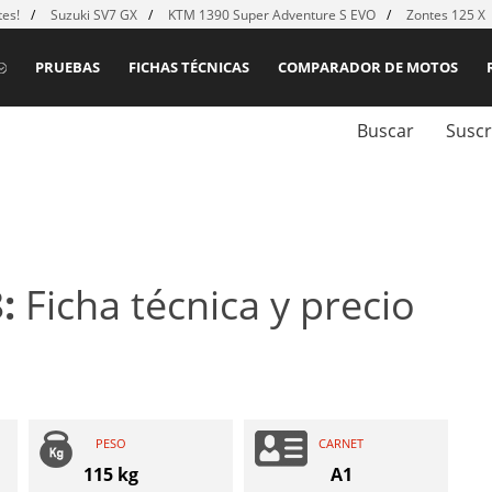
es!
Suzuki SV7 GX
KTM 1390 Super Adventure S EVO
Zontes 125 X
PRUEBAS
FICHAS TÉCNICAS
COMPARADOR DE MOTOS
Buscar
Suscr
8:
Ficha técnica y precio
PESO
CARNET
115 kg
A1