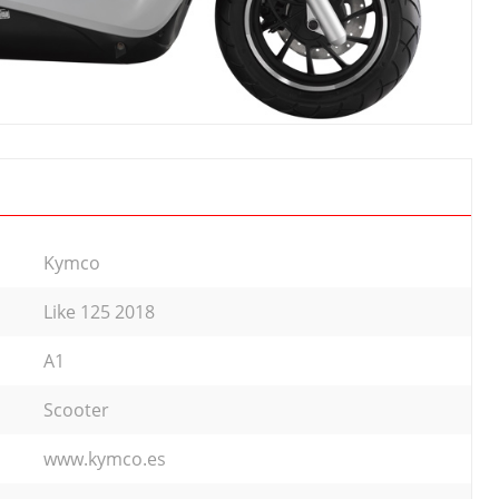
Kymco
Like 125 2018
A1
Scooter
www.kymco.es