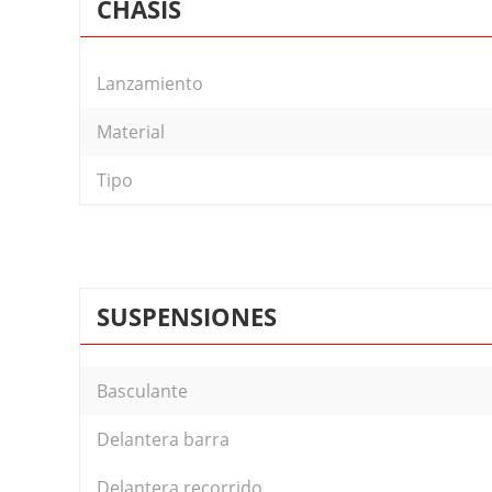
CHASIS
Lanzamiento
Material
Tipo
SUSPENSIONES
Basculante
Delantera barra
Delantera recorrido