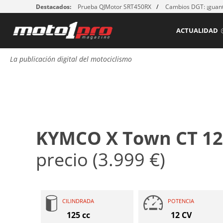
Destacados:
Prueba QJMotor SRT450RX
Cambios DGT: ¡guant
ACTUALIDAD
La publicación digital del motociclismo
KYMCO X Town CT 12
precio (3.999 €)
CILINDRADA
POTENCIA
125 cc
12 CV