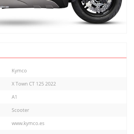
Kymco
X Town CT 125 2022
A1
Scooter
www.kymco.es