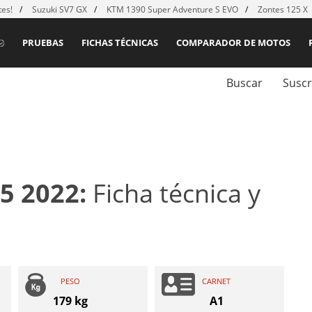
es!
Suzuki SV7 GX
KTM 1390 Super Adventure S EVO
Zontes 125 X
PRUEBAS
FICHAS TÉCNICAS
COMPARADOR DE MOTOS
Buscar
Suscr
5 2022:
Ficha técnica y
PESO
CARNET
179 kg
A1