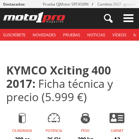
Destacados:
Prueba QJMotor SRT450RX
Cambios DGT: ¡guantes
SUSCRÍBETE
NOVEDADES
PRUEBAS
NOTICIAS
VÍDEOS
M
KYMCO Xciting 400
2017:
Ficha técnica y
precio (5.999 €)
CILINDRADA
POTENCIA
PESO
CARNET