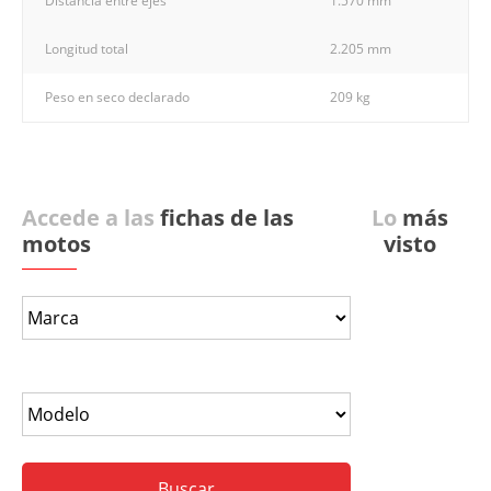
Distancia entre ejes
1.570 mm
Longitud total
2.205 mm
Peso en seco declarado
209 kg
Accede a las
fichas de las
Lo
más
motos
visto