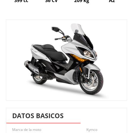
399 cc
36 CV
209 kg
A2
DATOS BASICOS
Marca de la moto
Kymco