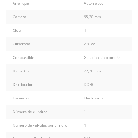
Arranque
Automático
Carrera
65,20 mm
Ciclo
4T
Cilindrada
270 cc
Combustible
Gasolina sin plomo 95
Diámetro
72,70 mm
Distribución
DOHC
Encendido
Electrónico
Número de cilindros
1
Número de válvulas por cilindro
4