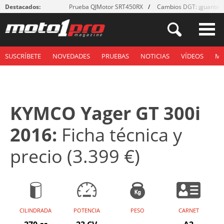
Destacados:
Prueba QJMotor SRT450RX
Cambios DGT: ¡guantes
SUSCRÍBETE
NOVEDADES
PRUEBAS
NOTICIAS
VÍDEOS
M
KYMCO Yager GT 300i
2016:
Ficha técnica y
precio (3.399 €)
CILINDRADA
POTENCIA
PESO
CARNET