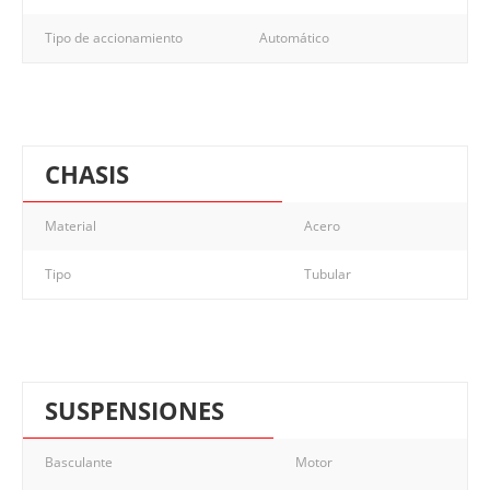
Tipo de accionamiento
Automático
CHASIS
Material
Acero
Tipo
Tubular
SUSPENSIONES
Basculante
Motor