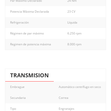
Par Máximo Declarado
24 Nm
Potencia Máxima Declarada
23 CV
Refrigeración
Líquida
Régimen de par máximo
6.250 rpm
Regimen de potencia máxima
8.000 rpm
TRANSMISION
Embrague
Automático centrífugo en seco
Secundaria
Correa
Tipo
Engranajes