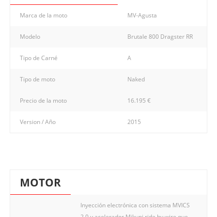
Marca de la moto
MV-Agusta
Modelo
Brutale 800 Dragster RR
Tipo de Carné
A
Tipo de moto
Naked
Precio de la moto
16.195 €
Version / Año
2015
MOTOR
Inyección electrónica con sistema MVICS
2.0 y acelerador Mikuni ride by wire que