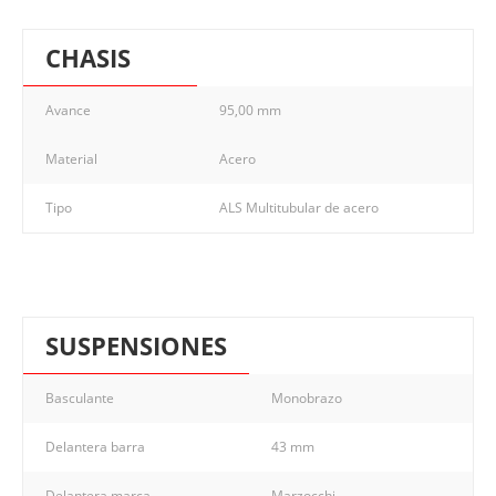
CHASIS
Avance
95,00 mm
Material
Acero
Tipo
ALS Multitubular de acero
SUSPENSIONES
Basculante
Monobrazo
Delantera barra
43 mm
Delantera marca
Marzocchi