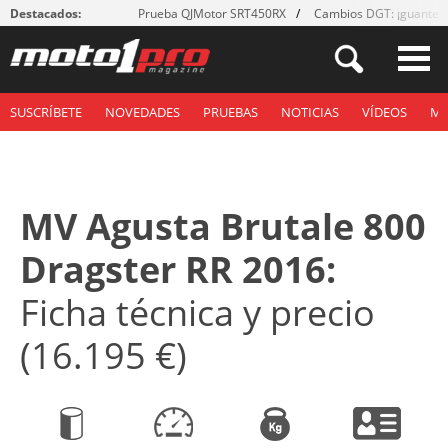
Destacados:
Prueba QJMotor SRT450RX
Cambios DGT: ¡guantes
SUSCRÍBETE
NOVEDADES
PRUEBAS
NOTICIAS
VÍDEOS
M
MV Agusta Brutale 800
Dragster RR 2016:
Ficha técnica y precio
(16.195 €)