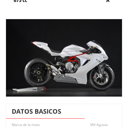
675 cc
A
DATOS BASICOS
Marca de la moto
MV-Agusta