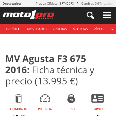
Destacados:
Prueba QJMotor SRT450RX
Cambios DGT: ¡guantes
SUSCRÍBETE
NOVEDADES
PRUEBAS
NOTICIAS
VÍDEOS
M
MV Agusta F3 675
2016:
Ficha técnica y
precio (13.995 €)
CILINDRADA
POTENCIA
PESO
CARNET