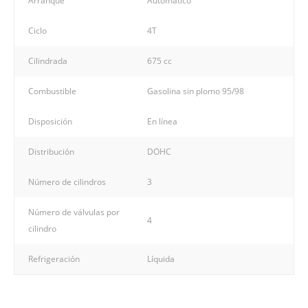
Arranque
Automático
Ciclo
4T
Cilindrada
675 cc
Combustible
Gasolina sin plomo 95/98
Disposición
En línea
Distribución
DOHC
Número de cilindros
3
Número de válvulas por
4
cilindro
Refrigeración
Líquida