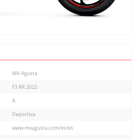
MV-Agusta
F3 RR 2022
A
Deportiva
www.mvagusta.com/es/es