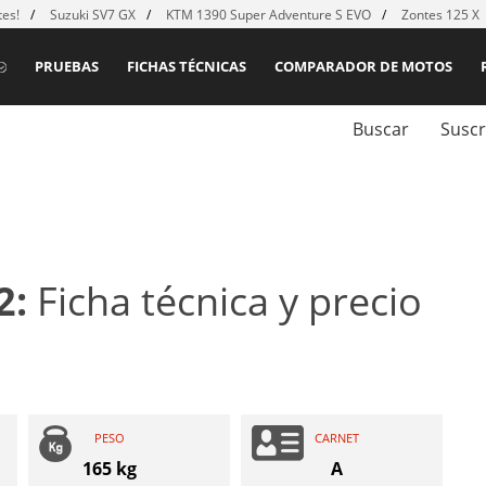
es!
Suzuki SV7 GX
KTM 1390 Super Adventure S EVO
Zontes 125 X
PRUEBAS
FICHAS TÉCNICAS
COMPARADOR DE MOTOS
Buscar
Suscr
2:
Ficha técnica y precio
PESO
CARNET
165 kg
A