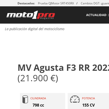
Destacados:
Prueba QJMotor SRT450RX
Cambios DGT: ¡guant
ACTUALIDAD
La publicación digital del motociclismo
MV Agusta F3 RR 202
(21.900 €)
CILINDRADA
POTENCIA
798 cc
155 CV