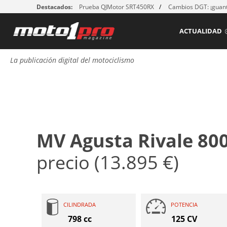
Destacados:
Prueba QJMotor SRT450RX
Cambios DGT: ¡guant
ACTUALIDAD
La publicación digital del motociclismo
MV Agusta Rivale 80
precio (13.895 €)
CILINDRADA
POTENCIA
798 cc
125 CV