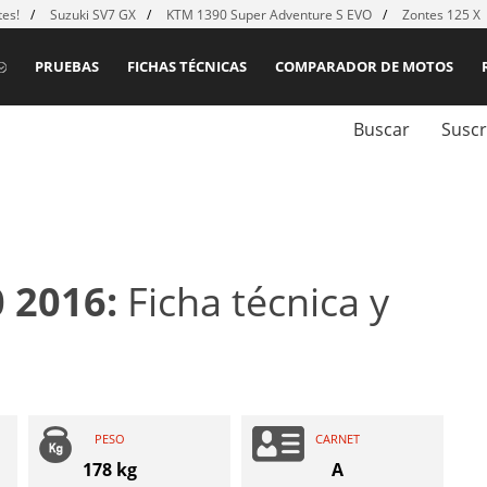
es!
Suzuki SV7 GX
KTM 1390 Super Adventure S EVO
Zontes 125 X
PRUEBAS
FICHAS TÉCNICAS
COMPARADOR DE MOTOS
Buscar
Suscr
0 2016:
Ficha técnica y
PESO
CARNET
178 kg
A