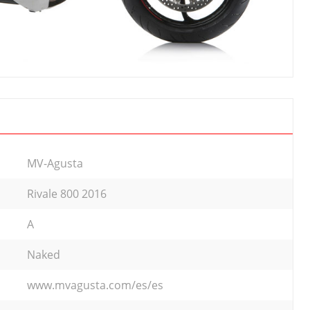
MV-Agusta
Rivale 800 2016
A
Naked
www.mvagusta.com/es/es