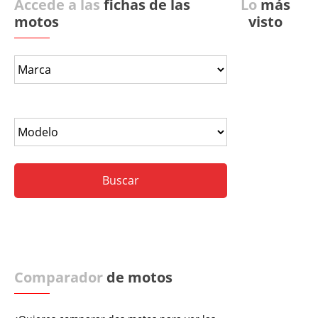
Accede a las
fichas de las
Lo
más
motos
visto
Comparador
de motos