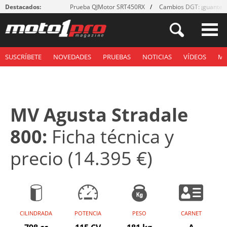
Destacados:
Prueba QJMotor SRT450RX
Cambios DGT: ¡guantes
SUSCRÍBETE
NOVEDADES
PRUEBAS
NOTICIAS
VÍDEOS
M
MV Agusta Stradale
800:
Ficha técnica y
precio (14.395 €)
CILINDRADA
POTENCIA
PESO
CARNET