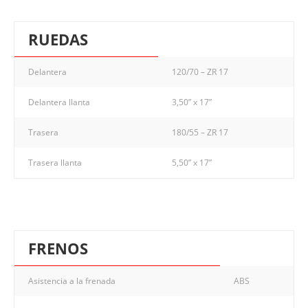
RUEDAS
Delantera
120/70 – ZR 17
Delantera llanta
3,50” x 17”
Trasera
180/55 – ZR 17
Trasera llanta
5,50” x 17”
FRENOS
Asistencia a la frenada
ABS