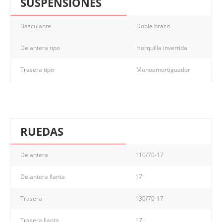
SUSPENSIONES
Basculante
Doble brazo
Delantera tipo
Horquilla invertida
Trasera tipo
Monoamortiguador
RUEDAS
Delantera
110/70-17
Delantera llanta
17"
Trasera
130/70-17
Trasera llanta
17"