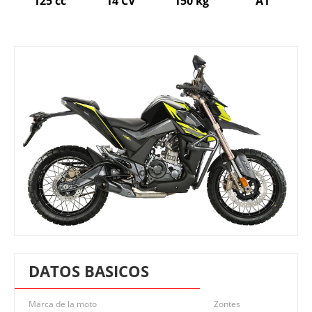
125 cc
14 CV
150 kg
A1
DATOS BASICOS
Marca de la moto
Zontes