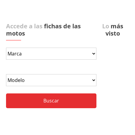
Accede a las
fichas de las
Lo
más
motos
visto