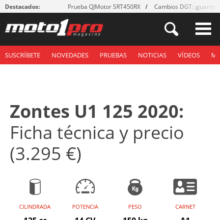
Destacados:
Prueba QJMotor SRT450RX
Cambios DGT: ¡guantes
SUSCRÍBETE
NOVEDADES
PRUEBAS
NOTICIAS
VÍDEOS
M
Zontes U1 125 2020:
Ficha técnica y precio
(3.295 €)
CILINDRADA
POTENCIA
PESO
CARNET