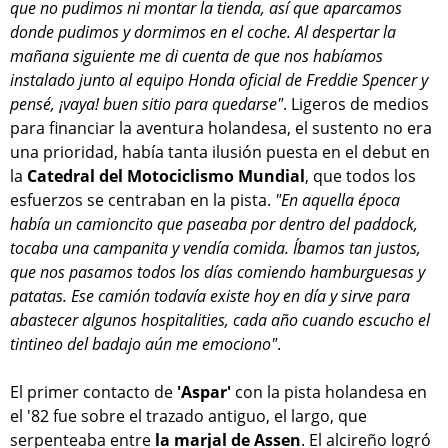
que no pudimos ni montar la tienda, así que aparcamos
donde pudimos y dormimos en el coche. Al despertar la
mañana siguiente me di cuenta de que nos habíamos
instalado junto al equipo Honda oficial de Freddie Spencer y
pensé, ¡vaya! buen sitio para quedarse"
. Ligeros de medios
para financiar la aventura holandesa, el sustento no era
una prioridad, había tanta ilusión puesta en el debut en
la
Catedral del Motociclismo Mundial
, que todos los
esfuerzos se centraban en la pista.
"En aquella época
había un camioncito que paseaba por dentro del paddock,
tocaba una campanita y vendía comida. Íbamos tan justos,
que nos pasamos todos los días comiendo hamburguesas y
patatas. Ese camión todavía existe hoy en día y sirve para
abastecer algunos hospitalities, cada año cuando escucho el
tintineo del badajo aún me emociono"
.
El primer contacto de
'Aspar'
con la pista holandesa en
el '82 fue sobre el trazado antiguo, el largo, que
serpenteaba entre
la marjal de Assen
. El alcireño logró