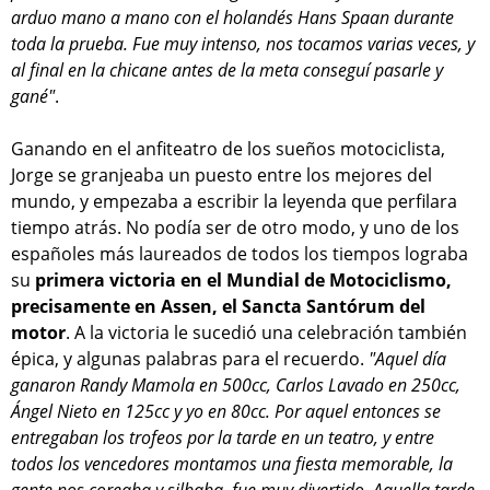
arduo mano a mano con el holandés Hans Spaan durante
toda la prueba. Fue muy intenso, nos tocamos varias veces, y
al final en la chicane antes de la meta conseguí pasarle y
gané"
.
Ganando en el anfiteatro de los sueños motociclista,
Jorge se granjeaba un puesto entre los mejores del
mundo, y empezaba a escribir la leyenda que perfilara
tiempo atrás. No podía ser de otro modo, y uno de los
españoles más laureados de todos los tiempos lograba
su
primera victoria en el Mundial de Motociclismo,
precisamente en Assen, el Sancta Santórum del
motor
. A la victoria le sucedió una celebración también
épica, y algunas palabras para el recuerdo.
"Aquel día
ganaron Randy Mamola en 500cc, Carlos Lavado en 250cc,
Ángel Nieto en 125cc y yo en 80cc. Por aquel entonces se
entregaban los trofeos por la tarde en un teatro, y entre
todos los vencedores montamos una fiesta memorable, la
gente nos coreaba y silbaba, fue muy divertido. Aquella tarde