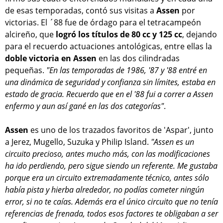
de esas temporadas, contó sus visitas a
Assen
por
victorias. El ´88 fue de órdago para el tetracampeón
alcireño, que
logró los títulos de 80 cc y 125 cc
, dejando
para el recuerdo actuaciones antológicas, entre ellas la
doble victoria en Assen
en las dos cilindradas
pequeñas.
"En las temporadas de 1986, '87 y '88 entré en
una dinámica de seguridad y confianza sin límites, estaba en
estado de gracia. Recuerdo que en el '88 fui a correr a Assen
enfermo y aun así gané en las dos categorías"
.
Assen
es uno de los trazados favoritos de 'Aspar', junto
a Jerez, Mugello, Suzuka y Philip Island.
"Assen es un
circuito precioso, antes mucho más, con las modificaciones
ha ido perdiendo, pero sigue siendo un referente. Me gustaba
porque era un circuito extremadamente técnico, antes sólo
había pista y hierba alrededor, no podías cometer ningún
error, si no te caías. Además era el único circuito que no tenía
referencias de frenada, todos esos factores te obligaban a ser