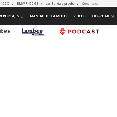
 125 X
BMW F 450 GS
Las Benda a prueba
Continental TKC80 mk2
REPORTAJES
MANUAL DE LA MOTO
VIDEOS
OFF-ROAD
íbete