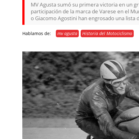
MV Agusta sumó su primera victoria en un g
participación de la marca de Varese en el Mu
o Giacomo Agostini han engrosado una lista d
Hablamos de:
mv agusta
Historia del Motociclismo