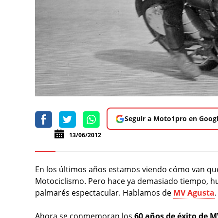
Seguir a Moto1pro en Goog
13/06/2012
En los últimos años estamos viendo cómo van q
Motociclismo. Pero hace ya demasiado tiempo, h
palmarés espectacular. Hablamos de
MV Agusta
.
Ahora se conmemoran los
60 años de éxito de 