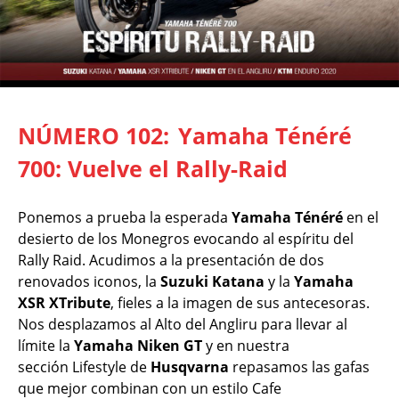
NÚMERO 102:
Yamaha Ténéré
700: Vuelve el Rally-Raid
Ponemos a prueba la esperada
Yamaha Ténéré
en el
desierto de los Monegros evocando al espíritu del
Rally Raid. Acudimos a la presentación de dos
renovados iconos, la
Suzuki Katana
y la
Yamaha
XSR XTribute
, fieles a la imagen de sus antecesoras.
Nos desplazamos al Alto del Angliru para llevar al
límite la
Yamaha Niken GT
y en nuestra
sección Lifestyle de
Husqvarna
repasamos las gafas
que mejor combinan con un estilo Cafe