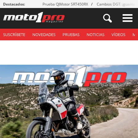
Destacados:
Prueba QJMotor SRT450RX
Cambios DGT: ¡guantes
SUSCRÍBETE
NOVEDADES
PRUEBAS
NOTICIAS
VÍDEOS
M