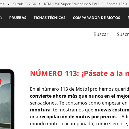
es!
Suzuki SV7 GX
KTM 1390 Super Adventure S EVO
Zontes 125 X
PRUEBAS
FICHAS TÉCNICAS
COMPARADOR DE MOTOS
Buscar
Suscr
NÚMERO 113:
¡Pásate a la 
En el número 113 de Moto1pro hemos querido
convierte ahora más que nunca en el mejo
sensaciones. Te contamos cómo empezar en 
montura
, te mostramos qué
nuevas costum
una
recopilación de motos por precios
… Ade
mundo motero acompañado, como siempre, d