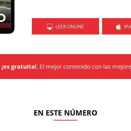
LEER ONLINE
IP
a
¡es gratuita!
. El mejor contenido con las mejore
EN ESTE NÚMERO