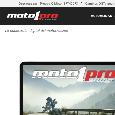
Destacados:
Prueba QJMotor SRT450RX
Cambios DGT: ¡guant
ACTUALIDAD
La publicación digital del motociclismo