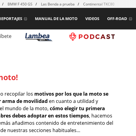
BMW F 450 GS
Las Benda a prueba
Continental TKC80 mk2
Ho
REPORTAJES
MANUAL DE LA MOTO
VIDEOS
OFF-ROAD
íbete
moto!
 recopilar los
motivos por los que la moto se
r arma de movilidad
en cuanto a utilidad y
el mundo de la moto,
cómo elegir tu primera
bres debes adoptar en estos tiempos
, hacemos
más añadimos contenido de entretenimiento del
e nuestras secciones habituales…