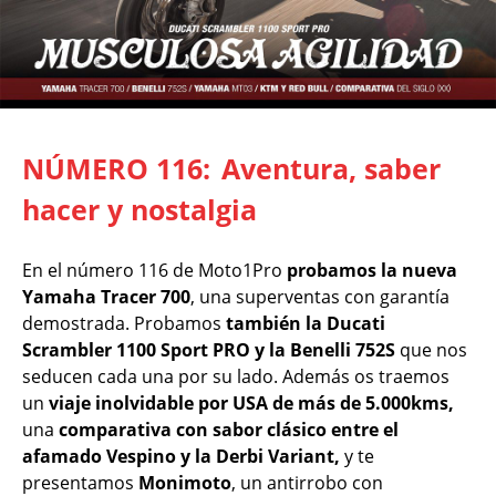
NÚMERO 116:
Aventura, saber
hacer y nostalgia
En el número 116 de Moto1Pro
probamos la nueva
Yamaha Tracer 700
, una superventas con garantía
demostrada. Probamos
también la Ducati
Scrambler 1100 Sport PRO y la Benelli 752S
que nos
seducen cada una por su lado. Además os traemos
un
viaje inolvidable por USA de más de 5.000kms,
una
comparativa con sabor clásico entre el
afamado Vespino y la Derbi Variant,
y te
presentamos
Monimoto
, un antirrobo con