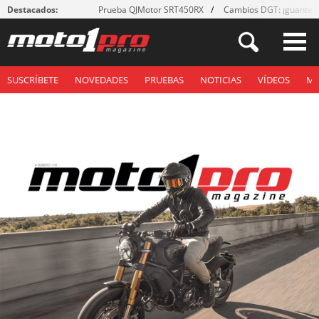
Destacados:
Prueba QJMotor SRT450RX
Cambios DGT: ¡guantes
SUSCRÍBETE
NOVEDADES
PRUEBAS
NOTICIAS
VÍDEOS
M