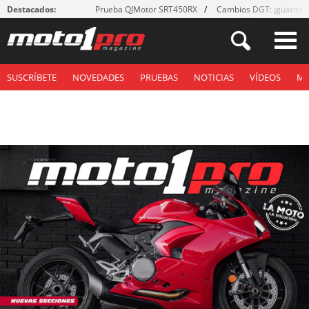
Destacados:
Prueba QJMotor SRT450RX
Cambios DGT: ¡guantes
SUSCRÍBETE
NOVEDADES
PRUEBAS
NOTICIAS
VÍDEOS
M