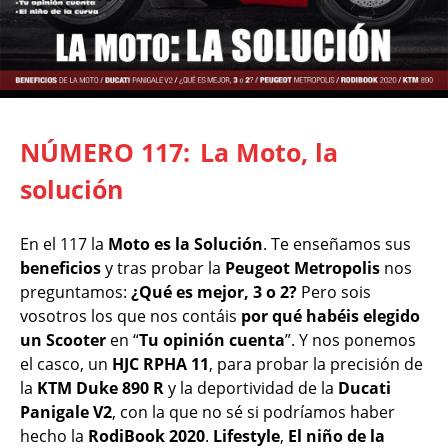
NÚMERO 117:
La Moto, la
solución
En el 117 la
Moto es la Solución
. Te enseñamos sus
beneficios
y tras probar la
Peugeot Metropolis
nos
preguntamos:
¿Qué es mejor, 3 o 2?
Pero sois
vosotros los que nos contáis
por qué habéis elegido
un Scooter
en “
Tu opinión cuenta
”. Y nos ponemos
el casco, un
HJC RPHA 11
, para probar la precisión de
la
KTM Duke 890 R
y la deportividad de la
Ducati
Panigale V2
, con la que no sé si podríamos haber
hecho la
RodiBook 2020
.
Lifestyle
,
El niño de la