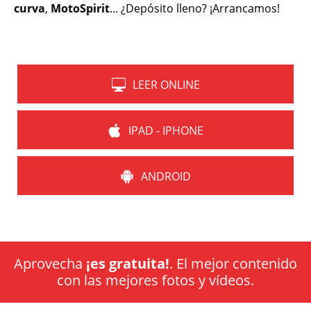
curva
,
MotoSpirit
... ¿Depósito lleno? ¡Arrancamos!
LEER ONLINE
IPAD - IPHONE
ANDROID
Aprovecha
¡es gratuita!
. El mejor contenido
con las mejores fotos y vídeos.