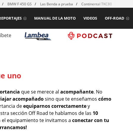
BMW F 450 GS
Las Benda a prueba
Continental TKC80 mk2
Ho
REPORTAJES
MANUAL DE LA MOTO
VIDEOS
OFF-ROAD
íbete
ue uno
ortancia
que se merece al
acompañante
. No
viajar acompañado
sino que te enseñamos
cómo
rtancia de
equiparnos correctamente
y
estra sección Off Road te hablamos de las
10
n el equipamiento te invitamos a
conectar con tu
Arrancamos!