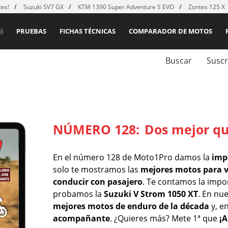
es!
Suzuki SV7 GX
KTM 1390 Super Adventure S EVO
Zontes 125 X
PRUEBAS
FICHAS TÉCNICAS
COMPARADOR DE MOTOS
Buscar
Suscr
NÚMERO 128:
Dos mejor q
En el número 128 de Moto1Pro damos la
imp
solo te mostramos las
mejores motos para 
conducir con pasajero
. Te contamos la impo
probamos la
Suzuki V Strom 1050 XT
. En nu
mejores motos de enduro de la década
y, e
acompañante
. ¿Quieres más? Mete 1ª que
¡