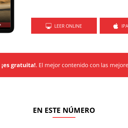
LEER ONLINE
IP
a
¡es gratuita!
. El mejor contenido con las mejore
EN ESTE NÚMERO