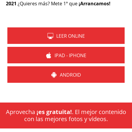
2021
¿Quieres más? Mete 1ª que
¡Arrancamos!
LEER ONLINE
IPAD - IPHONE
ANDROID
Aprovecha
¡es gratuita!
. El mejor contenido
con las mejores fotos y vídeos.