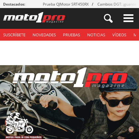
Destacados:
Prueba QJMotor SRT450RX
Cambios DGT: ¡guantes
SUSCRÍBETE
NOVEDADES
PRUEBAS
NOTICIAS
VÍDEOS
M