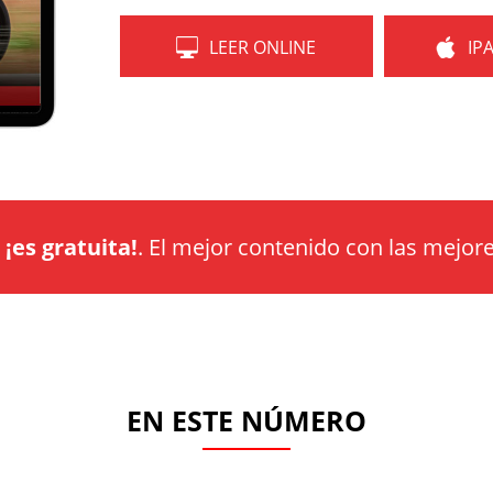
LEER ONLINE
IP
a
¡es gratuita!
. El mejor contenido con las mejore
EN ESTE NÚMERO