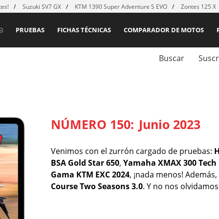
es!
Suzuki SV7 GX
KTM 1390 Super Adventure S EVO
Zontes 125 X
PRUEBAS
FICHAS TÉCNICAS
COMPARADOR DE MOTOS
Buscar
Suscr
NÚMERO 150:
Junio 2023
Venimos con el zurrón cargado de pruebas:
H
BSA Gold Star 650
,
Yamaha XMAX 300 Tech
Gama KTM EXC 2024
, ¡nada menos! Además,
Course Two Seasons 3.0
. Y no nos olvidamos