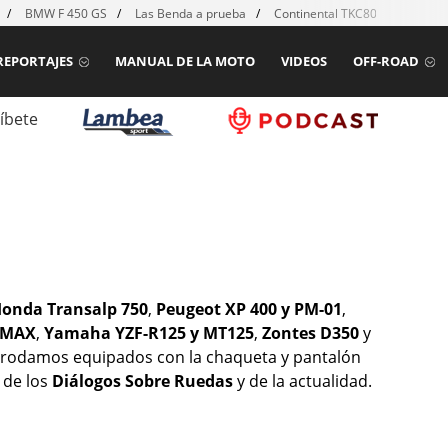
BMW F 450 GS
Las Benda a prueba
Continental TKC80 mk2
Ho
REPORTAJES
MANUAL DE LA MOTO
VIDEOS
OFF-ROAD
íbete
onda Transalp 750
,
Peugeot XP 400 y PM-01
,
 MAX
,
Yamaha YZF-R125 y MT125
,
Zontes D350
y
 rodamos equipados con la chaqueta y pantalón
 de los
Diálogos Sobre Ruedas
y de la actualidad.