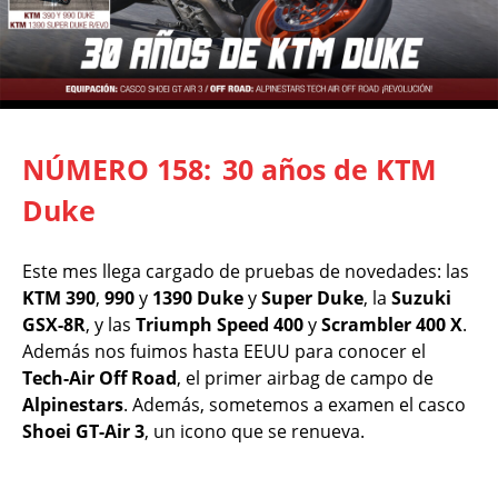
NÚMERO 158:
30 años de KTM
Duke
Este mes llega cargado de pruebas de novedades: las
KTM 390
,
990
y
1390 Duke
y
Super Duke
, la
Suzuki
GSX-8R
, y las
Triumph Speed 400
y
Scrambler 400 X
.
Además nos fuimos hasta EEUU para conocer el
Tech-Air Off Road
, el primer airbag de campo de
Alpinestars
. Además, sometemos a examen el casco
Shoei GT-Air 3
, un icono que se renueva.