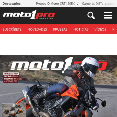
Destacados:
Prueba QJMotor SRT450RX
Cambios DGT: ¡guantes
SUSCRÍBETE
NOVEDADES
PRUEBAS
NOTICIAS
VÍDEOS
M