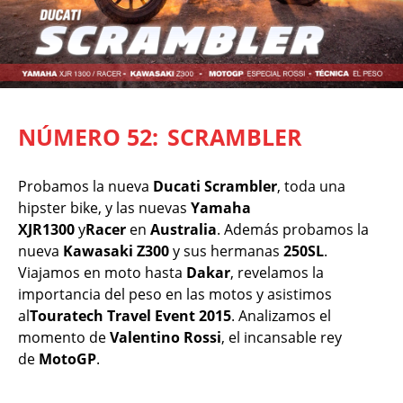
NÚMERO 52:
SCRAMBLER
Probamos la nueva
Ducati Scrambler
, toda una
hipster bike, y las nuevas
Yamaha
XJR1300
y
Racer
en
Australia
. Además probamos la
nueva
Kawasaki Z300
y sus hermanas
250SL
.
Viajamos en moto hasta
Dakar
, revelamos la
importancia del peso en las motos y asistimos
al
Touratech Travel Event 2015
. Analizamos el
momento de
Valentino Rossi
, el incansable rey
de
MotoGP
.