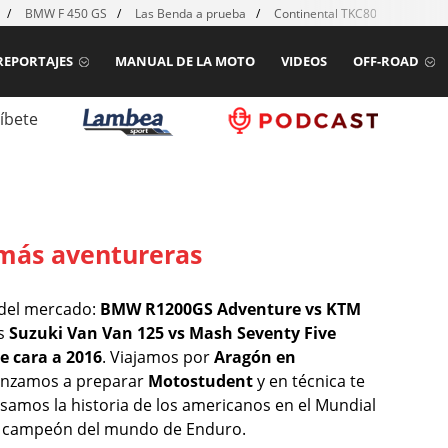
BMW F 450 GS
Las Benda a prueba
Continental TKC80 mk2
Ho
REPORTAJES
MANUAL DE LA MOTO
VIDEOS
OFF-ROAD
íbete
 más aventureras
 del mercado:
BMW R1200GS Adventure vs KTM
as
Suzuki Van Van 125 vs Mash Seventy Five
e cara a 2016
. Viajamos por
Aragón en
enzamos a preparar
Motostudent
y en técnica te
asamos la historia de los americanos en el Mundial
, campeón del mundo de Enduro.