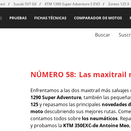
es!
Suzuki SV7 GX
KTM 1390 Super Adventure S EVO
Zontes 125 X
PRUEBAS
FICHAS TÉCNICAS
COMPARADOR DE MOTOS
Buscar
Suscr
NÚMERO 58:
Las maxitrail
Enfrentamos a las dos maxitrail más salvajes
1290 Super Adventure
, también las pequeñ
125
y repasamos las principales
novedades d
moto
descubriendo sus mejores rutas. Com
contamos todos sobre
los neumáticos
. Rep
y probamos la
KTM 350EXC-de Antoine Meo