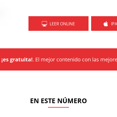
LEER ONLINE
IP
a
¡es gratuita!
. El mejor contenido con las mejore
EN ESTE NÚMERO