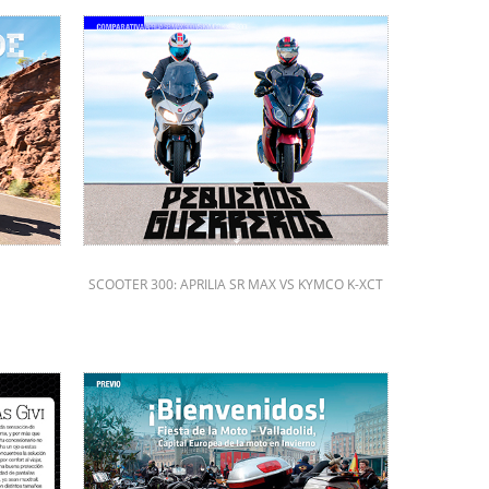
SCOOTER 300: APRILIA SR MAX VS KYMCO K-XCT