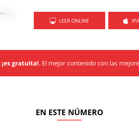
LEER ONLINE
IP
a
¡es gratuita!
. El mejor contenido con las mejore
EN ESTE NÚMERO