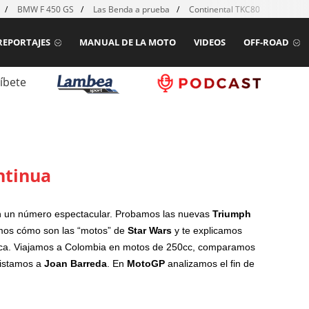
BMW F 450 GS
Las Benda a prueba
Continental TKC80 mk2
Ho
REPORTAJES
MANUAL DE LA MOTO
VIDEOS
OFF-ROAD
íbete
ntinua
n un número espectacular. Probamos las nuevas
Triumph
amos cómo son las “motos” de
Star Wars
y te explicamos
rica. Viajamos a Colombia en motos de 250cc, comparamos
vistamos a
Joan Barreda
. En
MotoGP
analizamos el fin de