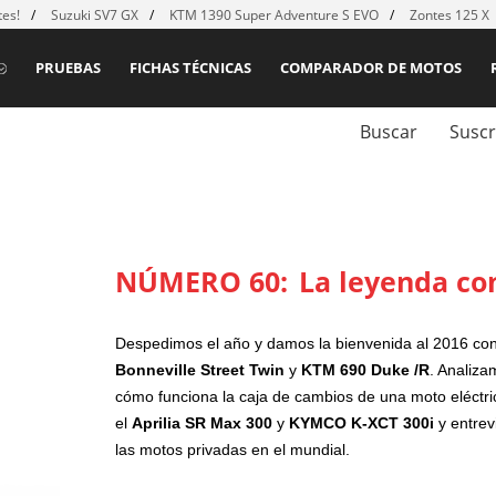
es!
Suzuki SV7 GX
KTM 1390 Super Adventure S EVO
Zontes 125 X
PRUEBAS
FICHAS TÉCNICAS
COMPARADOR DE MOTOS
Buscar
Suscr
NÚMERO 60:
La leyenda co
Despedimos el año y damos la bienvenida al 2016 co
Bonneville Street Twin
y
KTM 690 Duke /R
. Analiz
cómo funciona la caja de cambios de una moto eléct
el
Aprilia SR Max 300
y
KYMCO K-XCT 300i
y entre
las motos privadas en el mundial.