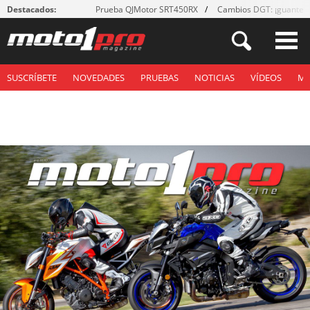
Destacados:
Prueba QJMotor SRT450RX
Cambios DGT: ¡guantes
SUSCRÍBETE
NOVEDADES
PRUEBAS
NOTICIAS
VÍDEOS
M