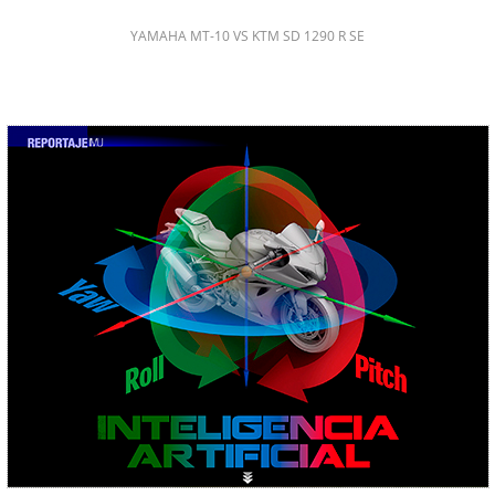
YAMAHA MT-10 VS KTM SD 1290 R SE