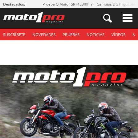
Destacados:
Prueba QJMotor SRT450RX
Cambios DGT: ¡guantes
SUSCRÍBETE
NOVEDADES
PRUEBAS
NOTICIAS
VÍDEOS
M