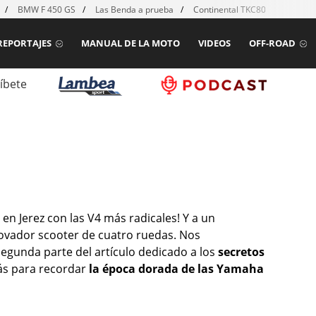
BMW F 450 GS
Las Benda a prueba
Continental TKC80 mk2
Ho
REPORTAJES
MANUAL DE LA MOTO
VIDEOS
OFF-ROAD
íbete
en Jerez con las V4 más radicales! Y a un
nnovador scooter de cuatro ruedas. Nos
segunda parte del artículo dedicado a los
secretos
rás para recordar
la época dorada de las Yamaha