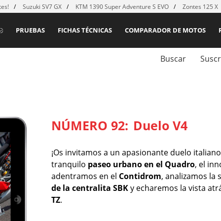
es!
Suzuki SV7 GX
KTM 1390 Super Adventure S EVO
Zontes 125 X
PRUEBAS
FICHAS TÉCNICAS
COMPARADOR DE MOTOS
Buscar
Suscr
NÚMERO 92:
Duelo V4
¡Os invitamos a un apasionante duelo italiano 
tranquilo
paseo urbano en el Quadro
, el i
adentramos en el
Contidrom
, analizamos la 
de la centralita SBK
y echaremos la vista at
TZ
.