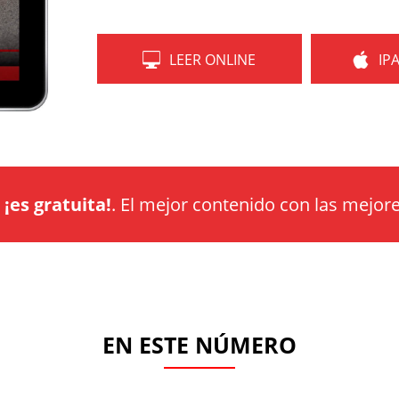
LEER ONLINE
IP
a
¡es gratuita!
. El mejor contenido con las mejore
EN ESTE NÚMERO