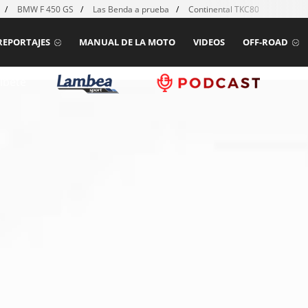
BMW F 450 GS
Las Benda a prueba
Continental TKC80 mk2
Ho
REPORTAJES
MANUAL DE LA MOTO
VIDEOS
OFF-ROAD
íbete