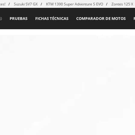
es!
Suzuki SV7 GX
KTM 1390 Super Adventure S EVO
Zontes 125 X
PRUEBAS
FICHAS TÉCNICAS
COMPARADOR DE MOTOS
Buscar
Suscr