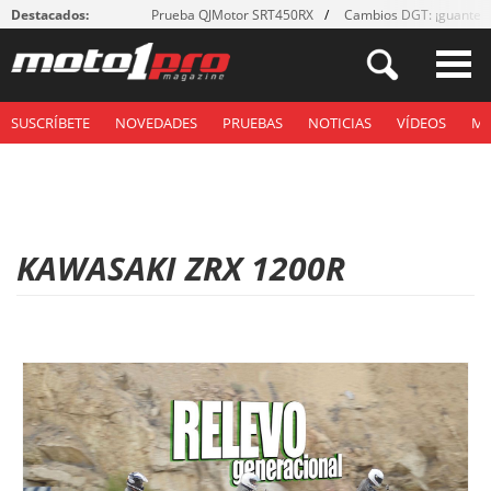
Destacados:
Prueba QJMotor SRT450RX
Cambios DGT: ¡guantes
SUSCRÍBETE
NOVEDADES
PRUEBAS
NOTICIAS
VÍDEOS
M
KAWASAKI ZRX 1200R