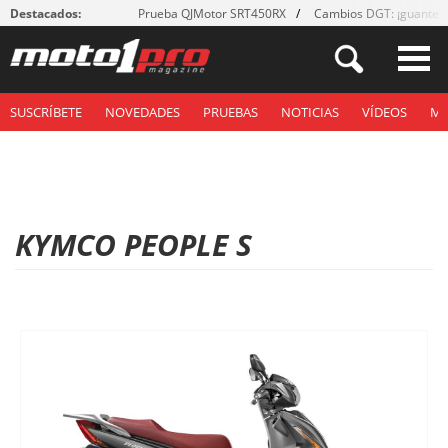
Destacados:
Prueba QJMotor SRT450RX
Cambios DGT: ¡guantes
SUSCRÍBETE
NOVEDADES
PRUEBAS
NOTICIAS
VÍDEOS
M
KYMCO PEOPLE S