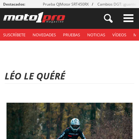
Destacados:
Prueba QJMotor SRT450RX
Cambios DGT: ¡guantes
SUSCRÍBETE
NOVEDADES
PRUEBAS
NOTICIAS
VÍDEOS
M
LÉO LE QUÉRÉ