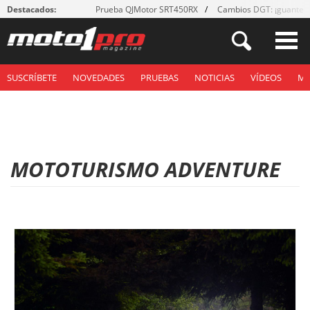
Destacados:
Prueba QJMotor SRT450RX
Cambios DGT: ¡guantes
SUSCRÍBETE
NOVEDADES
PRUEBAS
NOTICIAS
VÍDEOS
M
MOTOTURISMO ADVENTURE