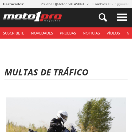
Destacados:
Prueba QJMotor SRT450RX
Cambios DGT: ¡guantes
SUSCRÍBETE
NOVEDADES
PRUEBAS
NOTICIAS
VÍDEOS
M
MULTAS DE TRÁFICO