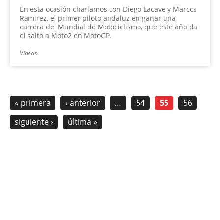
En esta ocasión charlamos con Diego Lacave y Marcos
Ramirez, el primer piloto andaluz en ganar una
carrera del Mundial de Motociclismo, que este año da
el salto a Moto2 en MotoGP.
Videos
« primera
‹ anterior
…
54
55
56
siguiente ›
última »