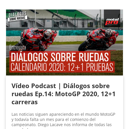
P
á
g
i
n
a
s
Vídeo Podcast | Diálogos sobre
ruedas Ep.14: MotoGP 2020, 12+1
carreras
Las noticias siguen apareciendo en el mundo MotoGP
y todavía falta un mes para el comienzo del
campeonato. Diego Lacave nos informa de todas las