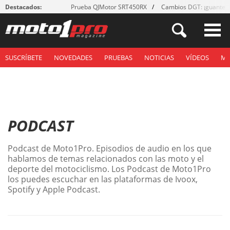
Destacados:
Prueba QJMotor SRT450RX
Cambios DGT: ¡guantes
SUSCRÍBETE
NOVEDADES
PRUEBAS
NOTICIAS
VÍDEOS
M
PODCAST
Podcast de Moto1Pro. Episodios de audio en los que
hablamos de temas relacionados con las moto y el
deporte del motociclismo. Los Podcast de Moto1Pro
los puedes escuchar en las plataformas de Ivoox,
Spotify y Apple Podcast.