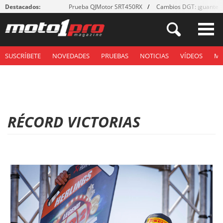
Destacados:
Prueba QJMotor SRT450RX
Cambios DGT: ¡guantes
SUSCRÍBETE
NOVEDADES
PRUEBAS
NOTICIAS
VÍDEOS
M
RÉCORD VICTORIAS