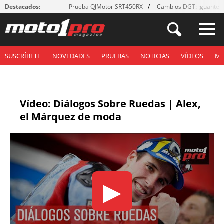
Destacados:
Prueba QJMotor SRT450RX
Cambios DGT: ¡guantes
SUSCRÍBETE
NOVEDADES
PRUEBAS
NOTICIAS
VÍDEOS
M
Vídeo: Diálogos Sobre Ruedas | Alex,
el Márquez de moda
▶