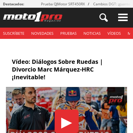
Destacados:
Prueba QJMotor SRT450RX
Cambios DGT: ¡guantes
SUSCRÍBETE
NOVEDADES
PRUEBAS
NOTICIAS
VÍDEOS
M
Vídeo: Diálogos Sobre Ruedas |
Divorcio Marc Márquez-HRC
¡Inevitable!
▶