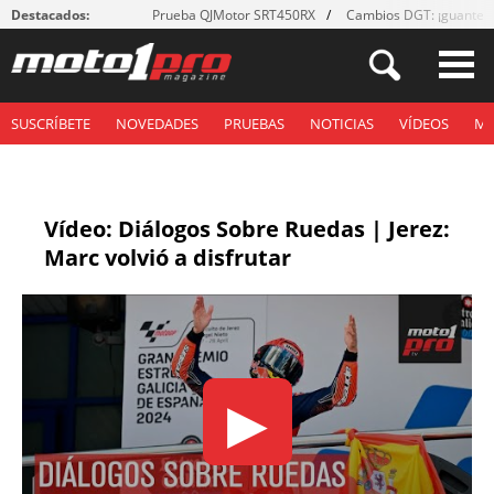
Destacados:
Prueba QJMotor SRT450RX
Cambios DGT: ¡guantes
SUSCRÍBETE
NOVEDADES
PRUEBAS
NOTICIAS
VÍDEOS
M
Vídeo: Diálogos Sobre Ruedas | Jerez:
Marc volvió a disfrutar
▶