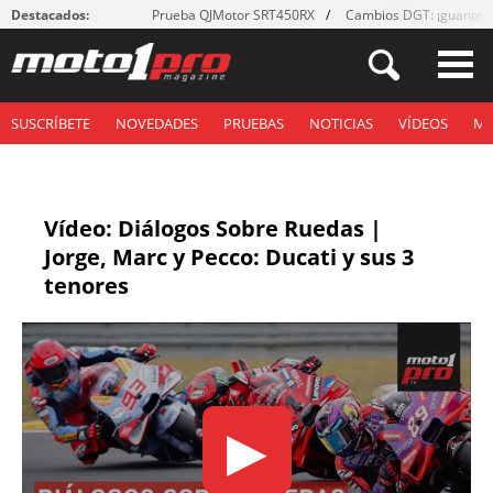
Destacados:
Prueba QJMotor SRT450RX
Cambios DGT: ¡guantes
SUSCRÍBETE
NOVEDADES
PRUEBAS
NOTICIAS
VÍDEOS
M
Vídeo: Diálogos Sobre Ruedas |
Jorge, Marc y Pecco: Ducati y sus 3
tenores
▶