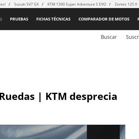
es!
Suzuki SV7 GX
KTM 1390 Super Adventure S EVO
Zontes 125 X
PRUEBAS
FICHAS TÉCNICAS
COMPARADOR DE MOTOS
Buscar
Suscr
 Ruedas | KTM desprecia