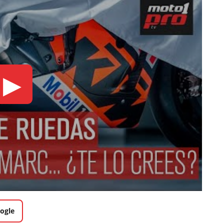
▶
ogle