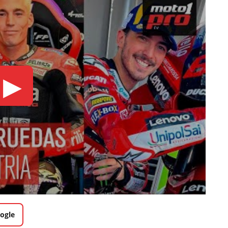
▶
ogle